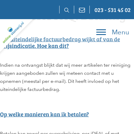
Skip
023 - 531 45 02
Categorie FAQ:
Betaling
to
content
Menu
Het uiteindelijke factuurbedrag wijkt af van de
prijsindicatie. Hoe kan dit?
Indien na ontvangst blijkt dat wij meer artikelen ter reiniging
krijgen aangeboden zullen wij meteen contact met u
opnemen (meestal per e-mail). Dit heeft invloed op het
uiteindelijke factuurbedrag.
Op welke manieren kan ik betalen?
Betalen kan zowel per overschrijving, per iDEAL of met