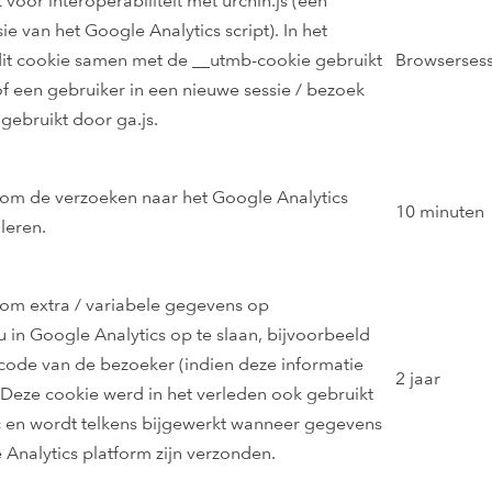
voor interoperabiliteit met urchin.js (een
e van het Google Analytics script). In het
it cookie samen met de __utmb-cookie gebruikt
Browsersess
f een gebruiker in een nieuwe sessie / bezoek
gebruikt door ga.js.
om de verzoeken naar het Google Analytics
10 minuten
leren.
om extra / variabele gegevens op
 in Google Analytics op te slaan, bijvoorbeeld
code van de bezoeker (indien deze informatie
2 jaar
. Deze cookie werd in het verleden ook gebruikt
 en wordt telkens bijgewerkt wanneer gegevens
 Analytics platform zijn verzonden.