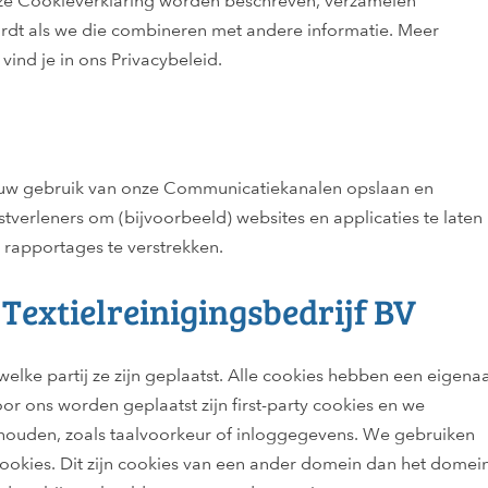
eze Cookieverklaring worden beschreven, verzamelen
dt als we die combineren met andere informatie. Meer
nd je in ons Privacybeleid.
r jouw gebruik van onze Communicatiekanalen opslaan en
verleners om (bijvoorbeeld) websites en applicaties te laten
 rapportages te verstrekken.
Textielreinigingsbedrijf BV
ke partij ze zijn geplaatst. Alle cookies hebben een eigena
oor ons worden geplaatst zijn first-party cookies en we
thouden, zoals taalvoorkeur of inloggegevens. We gebruiken
ookies. Dit zijn cookies van een ander domein dan het domei