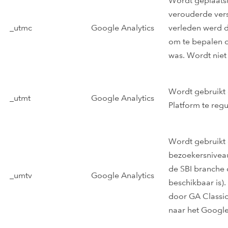
Wordt geplaatst 
verouderde versi
_utmc
Google Analytics
verleden werd d
om te bepalen o
was. Wordt niet 
Wordt gebruikt 
_utmt
Google Analytics
Platform te regu
Wordt gebruikt 
bezoekersniveau
de SBI branche 
_umtv
Google Analytics
beschikbaar is)
door GA Classic
naar het Google