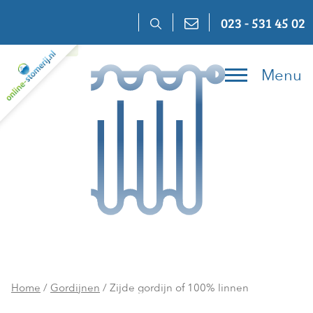
Skip
023 - 531 45 02
to
content
Menu
Home
/
Gordijnen
/ Zijde gordijn of 100% linnen