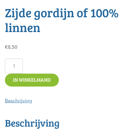
Zijde gordijn of 100%
linnen
€
8,50
Zijde
gordijn
of
IN WINKELMAND
100%
linnen
Beschrijving
aantal
Beschrijving