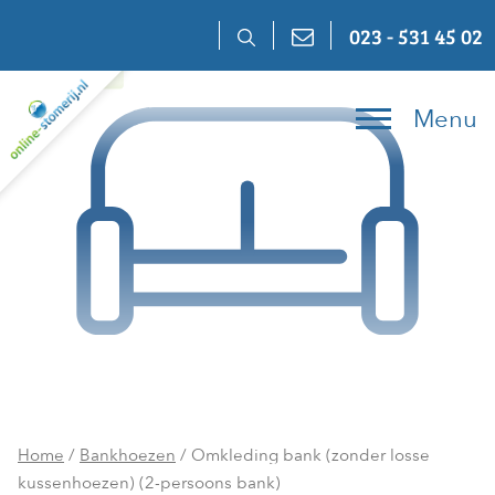
Skip
023 - 531 45 02
to
content
Menu
Home
/
Bankhoezen
/ Omkleding bank (zonder losse
kussenhoezen) (2-persoons bank)