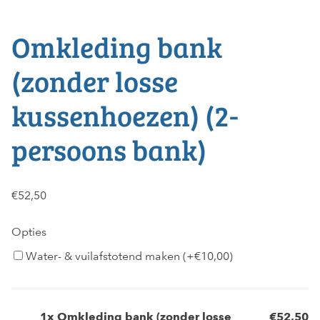
Omkleding bank
(zonder losse
kussenhoezen) (2-
persoons bank)
€
52,50
Opties
Water- & vuilafstotend maken (+
€
10,00
)
1x
Omkleding bank (zonder losse
€52,50