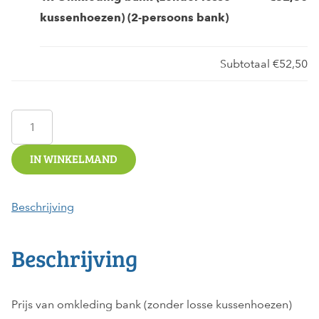
kussenhoezen) (2-persoons bank)
Subtotaal
€52,50
Omkleding
bank
(zonder
IN WINKELMAND
losse
kussenhoezen)
Beschrijving
(2-
persoons
Beschrijving
bank)
aantal
Prijs van omkleding bank (zonder losse kussenhoezen)