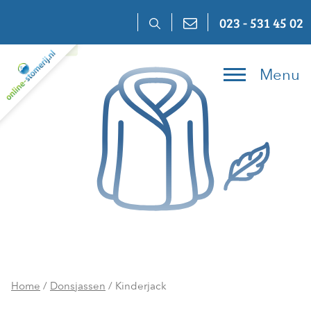
Skip
023 - 531 45 02
to
content
Menu
Home
/
Donsjassen
/ Kinderjack