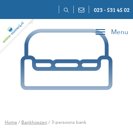
Skip
023 - 531 45 02
to
content
Menu
Home
/
Bankhoezen
/ 3-persoons bank