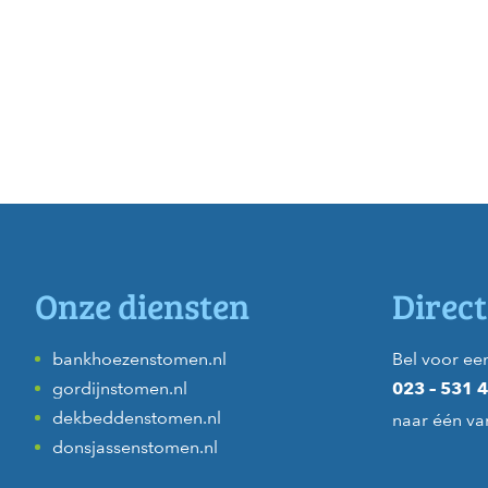
Onze diensten
Direct
bankhoezenstomen.nl
Bel voor een
gordijnstomen.nl
023 – 531 
dekbeddenstomen.nl
naar één va
donsjassenstomen.nl