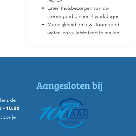
Laten thuisbezorgen van uw
stoomgoed binnen 4 werkdagen
Mogelijkheid om uw stoomgoed
water- en vuilafstotend te maken
Aangesloten bij
dens de
0 – 18.00
voor je
)