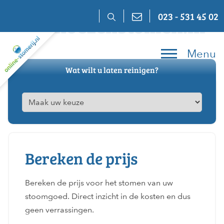
Skip
023 - 531 45 02
Bankhoezenstomen.nl
to
content
Menu
Wat wilt u laten reinigen?
Bereken de prijs
Bereken de prijs voor het stomen van uw
stoomgoed. Direct inzicht in de kosten en dus
geen verrassingen.